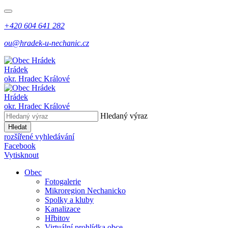
+420 604 641 282
ou@hradek-u-nechanic.cz
Hrádek
okr. Hradec Králové
Hrádek
okr. Hradec Králové
Hledaný výraz
Hledat
rozšířené vyhledávání
Facebook
Vytisknout
Obec
Fotogalerie
Mikroregion Nechanicko
Spolky a kluby
Kanalizace
Hřbitov
Virtuální prohlídka obce