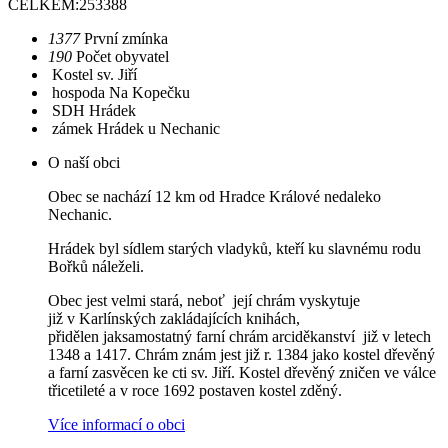
CELKEM:
253388
1377
První zmínka
190
Počet obyvatel
Kostel sv. Jiří
hospoda Na Kopečku
SDH Hrádek
zámek Hrádek u Nechanic
O naší obci
Obec se nachází 12 km od Hradce Králové nedaleko
Nechanic.
Hrádek byl sídlem starých vladyků, kteří ku slavnému rodu
Bořků náleželi.
Obec jest velmi stará, neboť její chrám vyskytuje
již v Karlínských zakládajících knihách,
přidělen jaksamostatný farní chrám arciděkanství již v letech
1348 a 1417. Chrám znám jest již r. 1384 jako kostel dřevěný
a farní zasvěcen ke cti sv. Jiří. Kostel dřevěný zničen ve válce
třicetileté a v roce 1692 postaven kostel zděný.
Více informací o obci