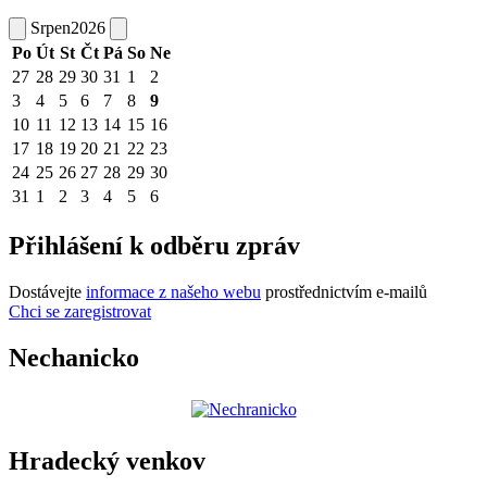
Srpen
2026
Po
Út
St
Čt
Pá
So
Ne
27
28
29
30
31
1
2
3
4
5
6
7
8
9
10
11
12
13
14
15
16
17
18
19
20
21
22
23
24
25
26
27
28
29
30
31
1
2
3
4
5
6
Přihlášení k odběru zpráv
Dostávejte
informace z našeho webu
prostřednictvím e-mailů
Chci se zaregistrovat
Nechanicko
Hradecký venkov