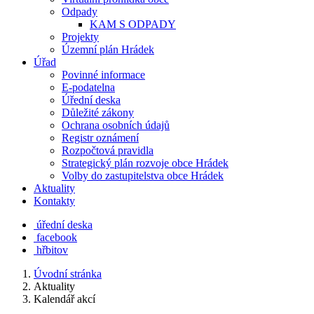
Odpady
KAM S ODPADY
Projekty
Územní plán Hrádek
Úřad
Povinné informace
E-podatelna
Úřední deska
Důležité zákony
Ochrana osobních údajů
Registr oznámení
Rozpočtová pravidla
Strategický plán rozvoje obce Hrádek
Volby do zastupitelstva obce Hrádek
Aktuality
Kontakty
úřední deska
facebook
hřbitov
Úvodní stránka
Aktuality
Kalendář akcí