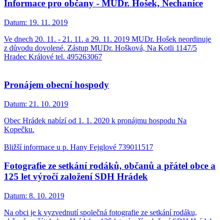
Informace pro občany - MUDr. Hošek, Nechanice
Datum:
19. 11. 2019
Ve dnech 20. 11. - 21. 11. a 29. 11. 2019 MUDr. Hošek neordinuje
z důvodu dovolené. Zástup MUDr. Hošková, Na Kotli 1147/5
Hradec Králové tel. 495263067
Pronájem obecní hospody
Datum:
21. 10. 2019
Obec Hrádek nabízí od 1. 1. 2020 k pronájmu hospodu Na
Kopečku.
Bližší informace u p. Hany Fejglové 739011517
Fotografie ze setkání rodáků, občanů a přátel obce a
125 let výročí založení SDH Hrádek
Datum:
8. 10. 2019
Na obci je k vyzvednutí společná fotografie ze setkání rodáku,