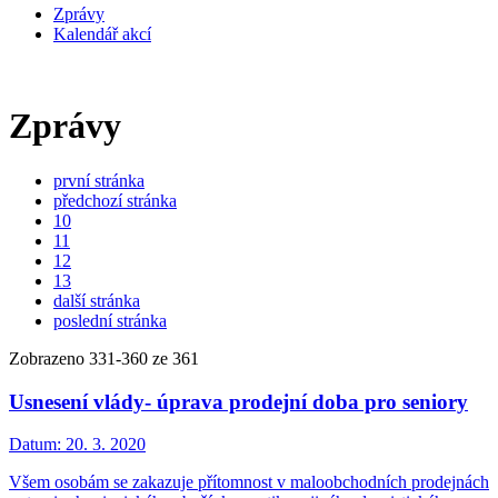
Zprávy
Kalendář akcí
Zprávy
první stránka
předchozí stránka
10
11
12
13
další stránka
poslední stránka
Zobrazeno
331
-
360
ze 361
Usnesení vlády- úprava prodejní doba pro seniory
Datum:
20. 3. 2020
Všem osobám se zakazuje přítomnost v maloobchodních prodejnách