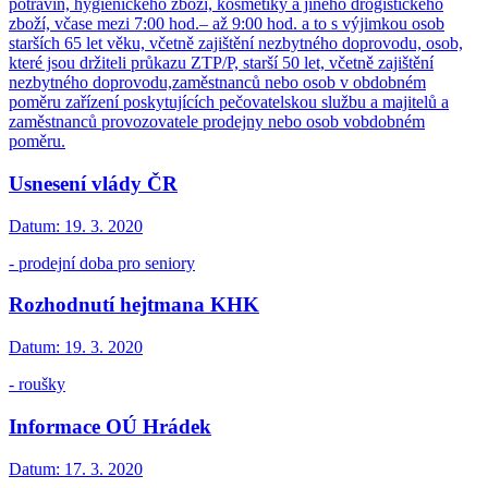
potravin, hygienického zboží, kosmetiky a jiného drogistického
zboží, včase mezi 7:00 hod.– až 9:00 hod. a to s výjimkou osob
starších 65 let věku, včetně zajištění nezbytného doprovodu, osob,
které jsou držiteli průkazu ZTP/P, starší 50 let, včetně zajištění
nezbytného doprovodu,zaměstnanců nebo osob v obdobném
poměru zařízení poskytujících pečovatelskou službu a majitelů a
zaměstnanců provozovatele prodejny nebo osob vobdobném
poměru.
Usnesení vlády ČR
Datum:
19. 3. 2020
- prodejní doba pro seniory
Rozhodnutí hejtmana KHK
Datum:
19. 3. 2020
- roušky
Informace OÚ Hrádek
Datum:
17. 3. 2020