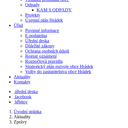
Odpady
KAM S ODPADY
Projekty
Územní plán Hrádek
Úřad
Povinné informace
E-podatelna
Úřední deska
Důležité zákony
Ochrana osobních údajů
Registr oznámení
Rozpočtová pravidla
Strategický plán rozvoje obce Hrádek
Volby do zastupitelstva obce Hrádek
Aktuality
Kontakty
úřední deska
facebook
hřbitov
Úvodní stránka
Aktuality
Zprávy