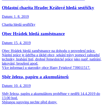
Oblastní charita Hradec Králové hledá sestřičky
Datum:
1. 8. 2019
Charita hledá sestřičky
Obec Hrádek hledá zaměstnance
Datum:
15. 4. 2019
Obec Hrádek hledá zaměstnance na dohodu o provedení práce.
Náplní práce je údržba a úklid obce, sekání trávy pomocí zahradní
techniky, hrabání listí, drobné řemeslnické práce jako např. natírání,
lakování, broušení apod.
Více informací u starostky obce Hany Fejglové 739011517.
Sběr železa, papíru a akumulátorů
Datum:
10. 4. 2019
Sběr železa, papíru a akumulátoru proběhne v neděli 14.4.2019 do
13.00 hod.
Sbíranou surovinu nechte před domy.