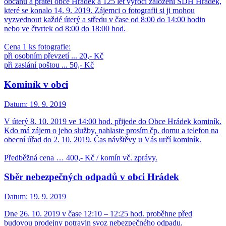
občanů a přátel obce Hrádek a 125 let výročí založení SDH Hrádek,
které se konalo 14. 9. 2019. Zájemci o fotografii si ji mohou
vyzvednout každé úterý a středu v čase od 8:00 do 14:00 hodin
nebo ve čtvrtek od 8:00 do 18:00 hod.
Cena 1 ks fotografie:
při osobním převzetí ... 20,- Kč
při zaslání poštou ... 50,- Kč
Kominík v obci
Datum:
19. 9. 2019
V úterý 8. 10. 2019 ve 14:00 hod. přijede do Obce Hrádek kominík.
Kdo má zájem o jeho služby, nahlaste prosím čp. domu a telefon na
obecní úřad do 2. 10. 2019. Čas návštěvy u Vás určí kominík.
Předběžná cena … 400,- Kč / komín vč. zprávy.
Sběr nebezpečných odpadů v obci Hrádek
Datum:
19. 9. 2019
Dne 26. 10. 2019 v čase 12:10 – 12:25 hod. proběhne před
budovou prodejny potravin svoz nebezpečného odpadu.