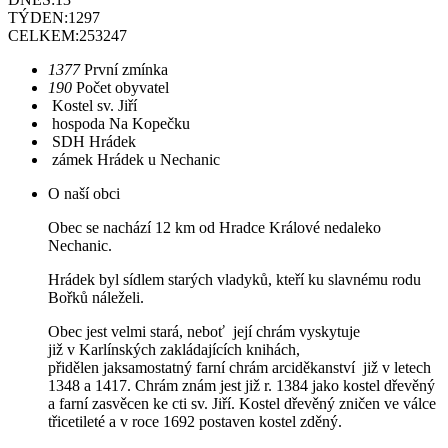
TÝDEN:
1297
CELKEM:
253247
1377
První zmínka
190
Počet obyvatel
Kostel sv. Jiří
hospoda Na Kopečku
SDH Hrádek
zámek Hrádek u Nechanic
O naší obci
Obec se nachází 12 km od Hradce Králové nedaleko
Nechanic.
Hrádek byl sídlem starých vladyků, kteří ku slavnému rodu
Bořků náleželi.
Obec jest velmi stará, neboť její chrám vyskytuje
již v Karlínských zakládajících knihách,
přidělen jaksamostatný farní chrám arciděkanství již v letech
1348 a 1417. Chrám znám jest již r. 1384 jako kostel dřevěný
a farní zasvěcen ke cti sv. Jiří. Kostel dřevěný zničen ve válce
třicetileté a v roce 1692 postaven kostel zděný.