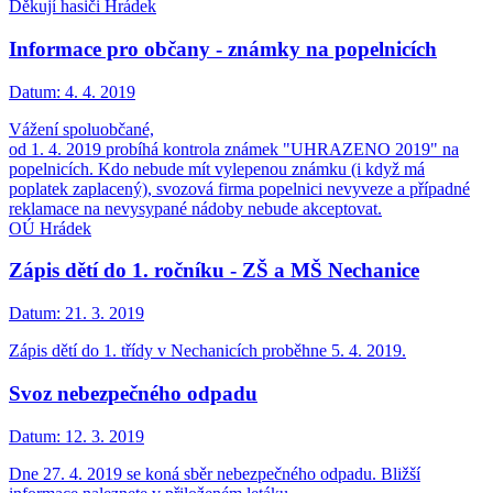
Děkují hasiči Hrádek
Informace pro občany - známky na popelnicích
Datum:
4. 4. 2019
Vážení spoluobčané,
od 1. 4. 2019 probíhá kontrola známek "UHRAZENO 2019" na
popelnicích. Kdo nebude mít vylepenou známku (i když má
poplatek zaplacený), svozová firma popelnici nevyveze a případné
reklamace na nevysypané nádoby nebude akceptovat.
OÚ Hrádek
Zápis dětí do 1. ročníku - ZŠ a MŠ Nechanice
Datum:
21. 3. 2019
Zápis dětí do 1. třídy v Nechanicích proběhne 5. 4. 2019.
Svoz nebezpečného odpadu
Datum:
12. 3. 2019
Dne 27. 4. 2019 se koná sběr nebezpečného odpadu. Bližší