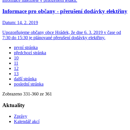
informace naleznete v přiloženém letáku.
Informace pro občany - přerušení dodávky elektřiny
Datum:
14. 2. 2019
Upozorňujeme občany obce Hrádek, že dne 6. 3. 2019 v čase od
7:30 do 15:30 je plánované přerušení dodávky elektřiny.
první stránka
předchozí stránka
10
11
12
13
další stránka
poslední stránka
Zobrazeno
331
-
360
ze 361
Aktuality
Zprávy
Kalendář akcí