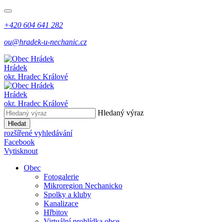
+420 604 641 282
ou@hradek-u-nechanic.cz
Hrádek
okr. Hradec Králové
Hrádek
okr. Hradec Králové
Hledaný výraz
Hledat
rozšířené vyhledávání
Facebook
Vytisknout
Obec
Fotogalerie
Mikroregion Nechanicko
Spolky a kluby
Kanalizace
Hřbitov
Virtuální prohlídka obce