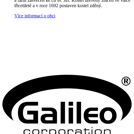
a farní zasvěcen ke cti sv. Jiří. Kostel dřevěný zničen ve válce
třicetileté a v roce 1692 postaven kostel zděný.
Více informací o obci