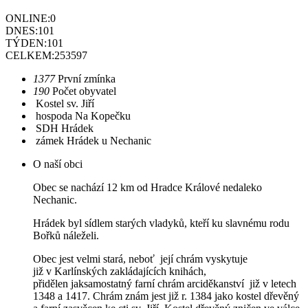
ONLINE:
0
DNES:
101
TÝDEN:
101
CELKEM:
253597
1377
První zmínka
190
Počet obyvatel
Kostel sv. Jiří
hospoda Na Kopečku
SDH Hrádek
zámek Hrádek u Nechanic
O naší obci
Obec se nachází 12 km od Hradce Králové nedaleko
Nechanic.
Hrádek byl sídlem starých vladyků, kteří ku slavnému rodu
Bořků náleželi.
Obec jest velmi stará, neboť její chrám vyskytuje
již v Karlínských zakládajících knihách,
přidělen jaksamostatný farní chrám arciděkanství již v letech
1348 a 1417. Chrám znám jest již r. 1384 jako kostel dřevěný