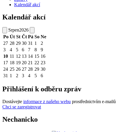
Kalendář akcí
Kalendář akcí
Srpen
2026
Po
Út
St
Čt
Pá
So
Ne
27
28
29
30
31
1
2
3
4
5
6
7
8
9
10
11
12
13
14
15
16
17
18
19
20
21
22
23
24
25
26
27
28
29
30
31
1
2
3
4
5
6
Přihlášení k odběru zpráv
Dostávejte
informace z našeho webu
prostřednictvím e-mailů
Chci se zaregistrovat
Nechanicko