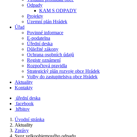
Odpady
KAM S ODPADY
Projekty
Územní plán Hrádek
Úřad
Povinné informace
E-podatelna
Úřední deska
Důležité zákony
Ochrana osobních údajů
Registr oznámení
Rozpočtová pravidla
Strategický plán rozvoje obce Hrádek
Volby do zastupitelstva obce Hrádek
Aktuality
Kontakty
úřední deska
facebook
hřbitov
Úvodní stránka
Aktuality
Zprávy
Svoz velkoobjemového odpadu