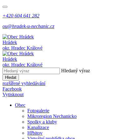
+420 604 641 282
ou@hradek-u-nechanic.cz
Hrádek
okr. Hradec Králové
Hrádek
okr. Hradec Králové
Hledaný výraz
Hledat
rozšířené vyhledávání
Facebook
Vytisknout
Obec
Fotogalerie
Mikroregion Nechanicko
Spolky a kluby
Kanalizace
Hřbitov
Virtuální prohlídka obce