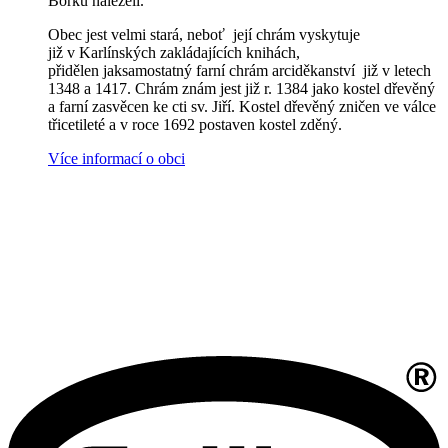
Bořků náleželi.
Obec jest velmi stará, neboť její chrám vyskytuje
již v Karlínských zakládajících knihách,
přidělen jaksamostatný farní chrám arciděkanství již v letech
1348 a 1417. Chrám znám jest již r. 1384 jako kostel dřevěný
a farní zasvěcen ke cti sv. Jiří. Kostel dřevěný zničen ve válce
třicetileté a v roce 1692 postaven kostel zděný.
Více informací o obci