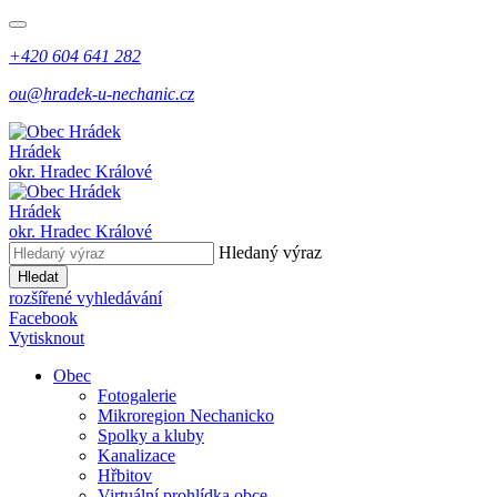
+420 604 641 282
ou@hradek-u-nechanic.cz
Hrádek
okr. Hradec Králové
Hrádek
okr. Hradec Králové
Hledaný výraz
Hledat
rozšířené vyhledávání
Facebook
Vytisknout
Obec
Fotogalerie
Mikroregion Nechanicko
Spolky a kluby
Kanalizace
Hřbitov
Virtuální prohlídka obce