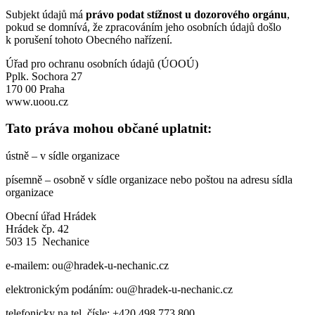
Subjekt údajů má
právo podat stížnost u dozorového orgánu
,
pokud se domnívá, že zpracováním jeho osobních údajů došlo
k porušení tohoto Obecného nařízení.
Úřad pro ochranu osobních údajů (ÚOOÚ)
Pplk. Sochora 27
170 00 Praha
www.uoou.cz
Tato práva mohou občané uplatnit:
ústně – v sídle organizace
písemně – osobně v sídle organizace nebo poštou na adresu sídla
organizace
Obecní úřad Hrádek
Hrádek čp. 42
503 15 Nechanice
e-mailem: ou@hradek-u-nechanic.cz
elektronickým podáním: ou@hradek-u-nechanic.cz
telefonicky na tel. čísle: +420 498 773 800