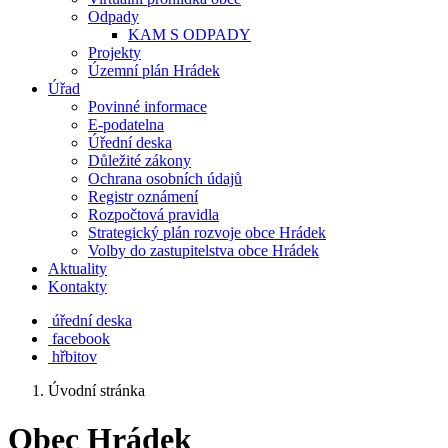
Odpady
KAM S ODPADY
Projekty
Územní plán Hrádek
Úřad
Povinné informace
E-podatelna
Úřední deska
Důležité zákony
Ochrana osobních údajů
Registr oznámení
Rozpočtová pravidla
Strategický plán rozvoje obce Hrádek
Volby do zastupitelstva obce Hrádek
Aktuality
Kontakty
úřední deska
facebook
hřbitov
Úvodní stránka
Obec Hrádek