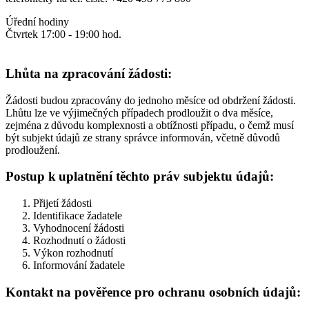
Úřední hodiny
Čtvrtek 17:00 - 19:00 hod.
Lhůta na zpracování žádosti:
Žádosti budou zpracovány do jednoho měsíce od obdržení žádosti.
Lhůtu lze ve výjimečných případech prodloužit o dva měsíce,
zejména z důvodu komplexnosti a obtížnosti případu, o čemž musí
být subjekt údajů ze strany správce informován, včetně důvodů
prodloužení.
Postup k uplatnění těchto práv subjektu údajů:
Přijetí žádosti
Identifikace žadatele
Vyhodnocení žádosti
Rozhodnutí o žádosti
Výkon rozhodnutí
Informování žadatele
Kontakt na pověřence pro ochranu osobních údajů: