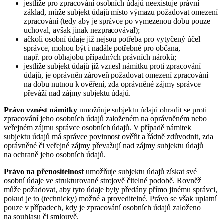
jestliže pro zpracování osobních údajů neexistuje právní
základ, může subjekt údajů místo výmazu požadovat omezení
zpracování (tedy aby je správce po vymezenou dobu pouze
uchoval, avšak jinak nezpracovával);
ačkoli osobní údaje již nejsou potřeba pro vytyčený účel
správce, mohou být i nadále potřebné pro občana,
např. pro obhajobu případných právních nároků;
jestliže subjekt údajů již vznesl námitku proti zpracování
údajů, je oprávněn zároveň požadovat omezení zpracování
na dobu nutnou k ověření, zda oprávněné zájmy správce
převáží nad zájmy subjektu údajů.
Právo vznést námitky
umožňuje subjektu údajů ohradit se proti
zpracování jeho osobních údajů založeném na oprávněném nebo
veřejném zájmu správce osobních údajů. V případě námitek
subjektu údajů má správce povinnost ověřit a řádně zdůvodnit, zda
oprávněné či veřejné zájmy převažují nad zájmy subjektu údajů
na ochraně jeho osobních údajů.
Právo na přenositelnost
umožňuje subjektu údajů získat své
osobní údaje ve strukturované strojově čitelné podobě. Rovněž
může požadovat, aby tyto údaje byly předány přímo jinému správci,
pokud je to (technicky) možné a proveditelné. Právo se však uplatní
pouze v případech, kdy je zpracování osobních údajů založeno
na souhlasu či smlouvě.