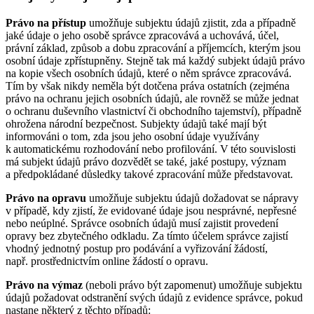
Právo na přístup
umožňuje subjektu údajů zjistit, zda a případně
jaké údaje o jeho osobě správce zpracovává a uchovává, účel,
právní základ, způsob a dobu zpracování a příjemcích, kterým jsou
osobní údaje zpřístupněny. Stejně tak má každý subjekt údajů právo
na kopie všech osobních údajů, které o něm správce zpracovává.
Tím by však nikdy neměla být dotčena práva ostatních (zejména
právo na ochranu jejich osobních údajů, ale rovněž se může jednat
o ochranu duševního vlastnictví či obchodního tajemství), případně
ohrožena národní bezpečnost. Subjekty údajů také mají být
informováni o tom, zda jsou jeho osobní údaje využívány
k automatickému rozhodování nebo profilování. V této souvislosti
má subjekt údajů právo dozvědět se také, jaké postupy, význam
a předpokládané důsledky takové zpracování může představovat.
Právo na opravu
umožňuje subjektu údajů dožadovat se nápravy
v případě, kdy zjistí, že evidované údaje jsou nesprávné, nepřesné
nebo neúplné. Správce osobních údajů musí zajistit provedení
opravy bez zbytečného odkladu. Za tímto účelem správce zajistí
vhodný jednotný postup pro podávání a vyřizování žádostí,
např. prostřednictvím online žádostí o opravu.
Právo na výmaz
(neboli právo být zapomenut) umožňuje subjektu
údajů požadovat odstranění svých údajů z evidence správce, pokud
nastane některý z těchto případů: