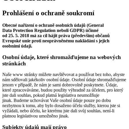
Prohlášení o ochraně soukromí
Obecné nařízení o ochraně osobních údajů (General
Data Protection Regulation neboli GDPR) účinné
od 25. 5. 2018 má za cíl hájit práva (především) občanů
Evropské unie proti neoprávněnému nakládání s jejich
osobními údaji.
Osobní údaje, které shromažďujeme na webových
stránkách
Naše www stránky můžete navštěvovat a používat bez toho, abyste
nám sdělovali jakékoliv osobní údaje. Osobní údaje shromažďujeme
jenom v případě, že nám je sami dobrovolně poskytnete. Údaje,
které zpracováváme, budou použity výhradně za účelem, pro který
jste dali souhlas, pokud platná legislativa neumožňuje
jinak. Budeme uchovávat Vaše osobní údaje pouze po dobu
nezbytnou k tomu, aby bylo dosaženo účelu služby, kterou jste si
vyžádali, nebo účelu, ke kterému jste dali svůj souhlas, není-li
platnou legislativou umožněno jinak.
Subjekty údajů mají právo