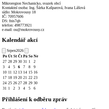
Mikroregion Nechanicko, svazek obcí
Kontaktní osoba: Ing. Šárka Kašparová, Ivana Lášová
sídlo: Mokrovousy 18
IČ: 70957606
DS: fnis7qb
telefon: 498773921
e-mail: ou@mokrovousy.cz
Kalendář akcí
Srpen
2026
Po
Út
St
Čt
Pá
So
Ne
27
28
29
30
31
1
2
3
4
5
6
7
8
9
10
11
12
13
14
15
16
17
18
19
20
21
22
23
24
25
26
27
28
29
30
31
1
2
3
4
5
6
Přihlášení k odběru zpráv