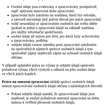
Osobní údaje jsou evidovány a zpracovávány protiprávně,
např. uplynula stanovená doba zpracování;
zpracování bylo založeno na souhlasu, který byl odvolán,
a zároveň neexistuje jiný právní důvod pro jejich zpracování;
rodič nesouhlasí se zpracováním osobních dat svého dítěte
(pokud se jedná o zpracování údajů na základě souhlasu
pro služby informační společnosti).
osobní údaje již nejsou pro účel, pro který byly uchovávány
a zpracovávány, potřeba;
subjekt údajů vznese námitku proti zpracování založeném
na oprávněných zájmech správce osobních údajů a tyto
oprávněné zájmy nepřeváží zájem na ochraně osobních údajů
občana.
V případě uplatnění práva na výmaz je subjekt údajů oprávněn
požadovat výmaz všech výskytů a odkazů na jeho osobní údaje
ve všech jejich kopiích.
Právo na omezení zpracování
ukládá správci osobních údajů
omezit zpracovávání osobních údajů občana z následujících důvodů:
Pokud subjekt údajů namítá, že zpracovávané údaje jsou
nepřesné, je možné požadovat omezení zpracování na dobu
nutnou k ověření přesnosti osobních údajů;