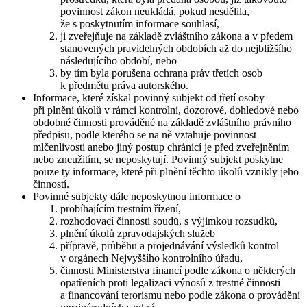
povinnost zákon neukládá, pokud nesdělila,
že s poskytnutím informace souhlasí,
ji zveřejňuje na základě zvláštního zákona a v předem
stanovených pravidelných obdobích až do nejbližšího
následujícího období, nebo
by tím byla porušena ochrana práv třetích osob
k předmětu práva autorského.
Informace, které získal povinný subjekt od třetí osoby
při plnění úkolů v rámci kontrolní, dozorové, dohledové nebo
obdobné činnosti prováděné na základě zvláštního právního
předpisu, podle kterého se na ně vztahuje povinnost
mlčenlivosti anebo jiný postup chránící je před zveřejněním
nebo zneužitím, se neposkytují. Povinný subjekt poskytne
pouze ty informace, které při plnění těchto úkolů vznikly jeho
činností.
Povinné subjekty dále neposkytnou informace o
probíhajícím trestním řízení,
rozhodovací činnosti soudů, s výjimkou rozsudků,
plnění úkolů zpravodajských služeb
přípravě, průběhu a projednávání výsledků kontrol
v orgánech Nejvyššího kontrolního úřadu,
činnosti Ministerstva financí podle zákona o některých
opatřeních proti legalizaci výnosů z trestné činnosti
a financování terorismu nebo podle zákona o provádění