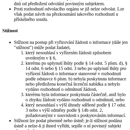
dnů od předložení odvolání povinným subjektem.
Proti rozhodnutí odvolacího orgánu se již nelze odvolat. Lze
však podat návrh na přezkoumání takového rozhodnutí u
příslušného soudu.
Stížnost
Stížnost na postup při vyřizování žádosti o informace (dále jen
"stížnost") může podat žadatel,
který nesouhlasí s vyřízením žádosti způsobem
uvedeným v § 6,
kterému po uplynutí lhůty podle § 14 odst. 5 písm. d), §
14 odst. 6 nebo § 15 odst. 3 nebo po uplynutí lhůty pro
vyřízení žádosti o informace stanovené v rozhodnutí
podle odstavce 6 písm. b) nebyla poskytnuta informace
nebo předložena konečná licenční nabídka a nebylo
vydáno rozhodnutí o odmítnutí žádosti,
kterému byla informace poskytnuta částečně, aniž bylo
o zbytku žádosti vydáno rozhodnutí o odmítnutí, nebo
který nesouhlasí s výší úhrady sdělené podle § 17 odst.
3 nebo s výší odměny podle § 14b odst. 2,
požadovanými v souvislosti s poskytováním informací.
Stížnost lze podat písemně nebo ústně; je-li stížnost podána
ústně a nelze-li ji ihned vyřídit, sepíše o ní povinný subjekt