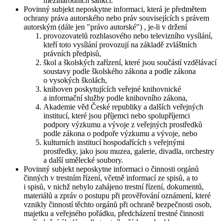
mezinárodních sankcí.
Povinný subjekt neposkytne informaci, která je předmětem
ochrany práva autorského nebo práv souvisejících s právem
autorským (dále jen "právo autorské") , je-li v držení
provozovatelů rozhlasového nebo televizního vysílání,
kteří toto vysílání provozují na základě zvláštních
právních předpisů,
škol a školských zařízení, které jsou součástí vzdělávací
soustavy podle školského zákona a podle zákona
o vysokých školách,
knihoven poskytujících veřejné knihovnické
a informační služby podle knihovního zákona,
Akademie věd České republiky a dalších veřejných
institucí, které jsou příjemci nebo spolupříjemci
podpory výzkumu a vývoje z veřejných prostředků
podle zákona o podpoře výzkumu a vývoje, nebo
kulturních institucí hospodařících s veřejnými
prostředky, jako jsou muzea, galerie, divadla, orchestry
a další umělecké soubory.
Povinný subjekt neposkytne informaci o činnosti orgánů
činných v trestním řízení, včetně informací ze spisů, a to
i spisů, v nichž nebylo zahájeno trestní řízení, dokumentů,
materiálů a zpráv o postupu při prověřování oznámení, které
vznikly činností těchto orgánů při ochraně bezpečnosti osob,
majetku a veřejného pořádku, předcházení trestné činnosti