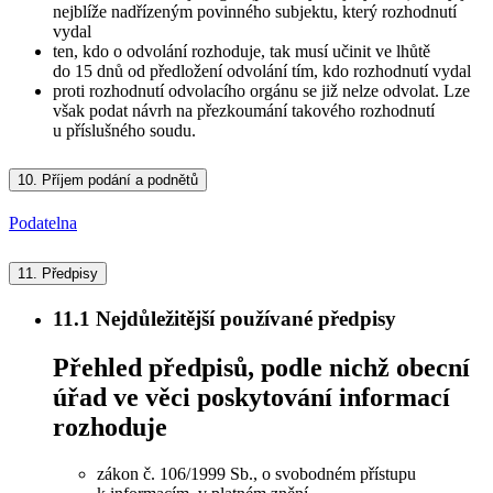
nejblíže nadřízeným povinného subjektu, který rozhodnutí
vydal
ten, kdo o odvolání rozhoduje, tak musí učinit ve lhůtě
do 15 dnů od předložení odvolání tím, kdo rozhodnutí vydal
proti rozhodnutí odvolacího orgánu se již nelze odvolat. Lze
však podat návrh na přezkoumání takového rozhodnutí
u příslušného soudu.
10.
Příjem podání a podnětů
Podatelna
11.
Předpisy
11.1
Nejdůležitější používané předpisy
Přehled předpisů, podle nichž obecní
úřad ve věci poskytování informací
rozhoduje
zákon č. 106/1999 Sb., o svobodném přístupu