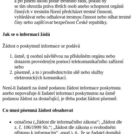
a při plnění úkolů podle trestního řádu, pokud by
se tím ohrozila práva třetích osob anebo schopnost orgánů
činných v trestním řízení předcházet trestné činnosti,
vyhledávat nebo odhalovat trestnou činnost nebo stíhat trestné
činy nebo zajišťovat bezpečnost České republiky.
Jak se o informaci žádá
Žádost o poskytnutí informace se podává
ústně, tj osobní návštěvou na příslušném orgánu nebo
dotazem provedeným pomocí telekomunikačního zařízení
nebo
písemně, a to i prostřednictvím sítě nebo služby
elektronických komunikací.
Není-li žadateli na ústně podanou žádost informace poskytnuta
anebo nepovažuje-li žadatel informaci poskytnutou na ústně
podanou žádost za dostačující, je třeba podat žádost písemně.
Co musí písemná žádost obsahovat
označena („žádost dle informačního zákona“; „žádost dle
z. č. 106/1999 Sb.“; „žádost dle zákona o svobodném
přístupu k informacím“, apod.), tj., že se žadatel domáhá