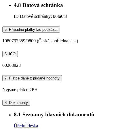
4.8
Datová schránka
ID Datové schránky:
k6fa6t3
5.
Případné platby lze poukázat
1080797359/0800 (Česká spořitelna, a.s.)
6.
IČO
00268828
7.
Plátce daně z přidané hodnoty
Nejsme plátci DPH
8.
Dokumenty
8.1
Seznamy hlavních dokumentů
Úřední deska