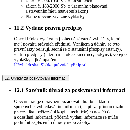
zákon č. 200/1990 Sb. o přestupcích
zákon č. 183/2006 Sb. o územním plánování
a stavebním řádu (stavební zákon)
Platné obecně závazné vyhlášky
11.2
Vydané právní předpisy
Obec Hrádek vydává m.j. obecně závazné vyhlášky, které
mají povahu právních předpisů. Vznikem a účinky se tyto
právní akty odlišují. Jedná se o statutární předpisy (statuty),
vnitřní předpisy (interní instrukce, směrnice, pokyny), veřejné
vyhlášky a jiná opatření.
Úřední deska
,
Sbírka právních předpisů
12.
Úhrady za poskytování informací
12.1
Sazebník úhrad za poskytování informací
Obecní úřad je oprávněn požadovat úhradu nákladů
spojených s vyhledáváním informací, např. za přímou mzdu
pracovníka, pořizování kopií a technických nosičů dat
a odesílání informací, přičemž vydání informace se může
podmínit zaplacením úhrady nebo zálohy.