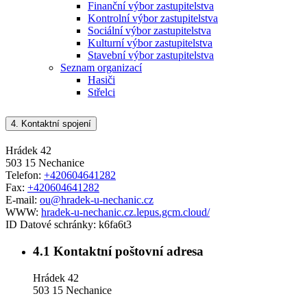
Finanční výbor zastupitelstva
Kontrolní výbor zastupitelstva
Sociální výbor zastupitelstva
Kulturní výbor zastupitelstva
Stavební výbor zastupitelstva
Seznam organizací
Hasiči
Střelci
4.
Kontaktní spojení
Hrádek 42
503 15 Nechanice
Telefon:
+420604641282
Fax:
+420604641282
E-mail:
ou@hradek-u-nechanic.cz
WWW:
hradek-u-nechanic.cz.lepus.gcm.cloud/
ID Datové schránky:
k6fa6t3
4.1
Kontaktní poštovní adresa
Hrádek 42
503 15 Nechanice