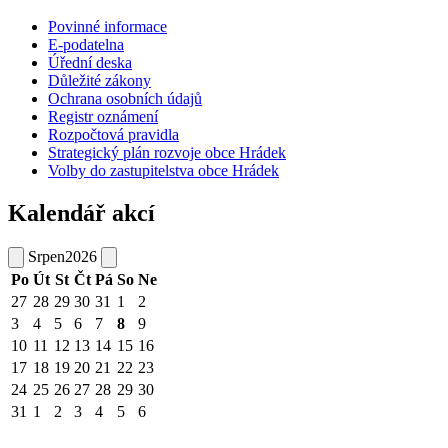
Povinné informace
E-podatelna
Úřední deska
Důležité zákony
Ochrana osobních údajů
Registr oznámení
Rozpočtová pravidla
Strategický plán rozvoje obce Hrádek
Volby do zastupitelstva obce Hrádek
Kalendář akcí
Srpen
2026
Po
Út
St
Čt
Pá
So
Ne
27
28
29
30
31
1
2
3
4
5
6
7
8
9
10
11
12
13
14
15
16
17
18
19
20
21
22
23
24
25
26
27
28
29
30
31
1
2
3
4
5
6