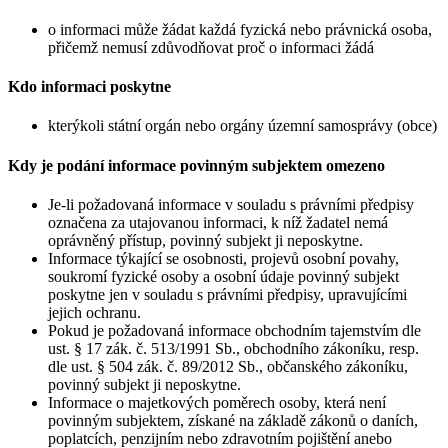
o informaci může žádat každá fyzická nebo právnická osoba,
přičemž nemusí zdůvodňovat proč o informaci žádá
Kdo informaci poskytne
kterýkoli státní orgán nebo orgány územní samosprávy (obce)
Kdy je podání informace povinným subjektem omezeno
Je-li požadovaná informace v souladu s právními předpisy
označena za utajovanou informaci, k níž žadatel nemá
oprávněný přístup, povinný subjekt ji neposkytne.
Informace týkající se osobnosti, projevů osobní povahy,
soukromí fyzické osoby a osobní údaje povinný subjekt
poskytne jen v souladu s právními předpisy, upravujícími
jejich ochranu.
Pokud je požadovaná informace obchodním tajemstvím dle
ust. § 17 zák. č. 513/1991 Sb., obchodního zákoníku, resp.
dle ust. § 504 zák. č. 89/2012 Sb., občanského zákoníku,
povinný subjekt ji neposkytne.
Informace o majetkových poměrech osoby, která není
povinným subjektem, získané na základě zákonů o daních,
poplatcích, penzijním nebo zdravotním pojištění anebo