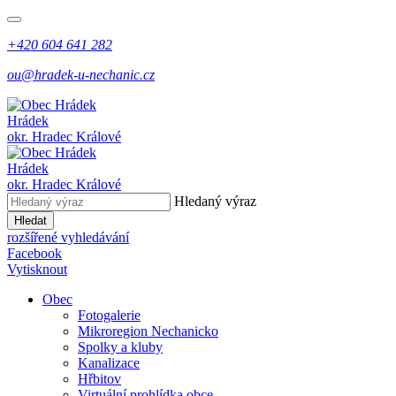
+420 604 641 282
ou@hradek-u-nechanic.cz
Hrádek
okr. Hradec Králové
Hrádek
okr. Hradec Králové
Hledaný výraz
Hledat
rozšířené vyhledávání
Facebook
Vytisknout
Obec
Fotogalerie
Mikroregion Nechanicko
Spolky a kluby
Kanalizace
Hřbitov
Virtuální prohlídka obce