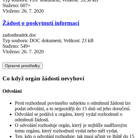
Staženo: 607×
Vloženo:
26. 7. 2020
Žádost o poskytnutí informací
zadosthradek.doc
Typ souboru: DOC dokument, Velikost: 23 kB
Staženo: 549×
Vloženo:
26. 7. 2020
Opravné prostředky
Co když orgán žádosti nevyhoví
Odvolání
Proti rozhodnutí povinného subjektu o odmítnutí žádosti lze
podat odvolání, a to nejpozději do 15 dnů od jeho doručení.
Odvolání se podává u orgánu, který vydal rozhodnutí o
odmítnutí žádosti.
O odvolání rozhoduje orgán, který je nejblíže nadřízeným
tomu orgánu, který rozhodnutí vydal nebo měl vydat.
Ten, kdo o odvolání rozhoduje, tak musí učinit ve lhůtě do 15