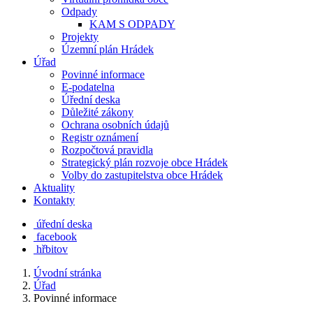
Odpady
KAM S ODPADY
Projekty
Územní plán Hrádek
Úřad
Povinné informace
E-podatelna
Úřední deska
Důležité zákony
Ochrana osobních údajů
Registr oznámení
Rozpočtová pravidla
Strategický plán rozvoje obce Hrádek
Volby do zastupitelstva obce Hrádek
Aktuality
Kontakty
úřední deska
facebook
hřbitov
Úvodní stránka
Úřad
Povinné informace