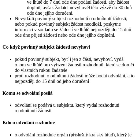
ve lhůtě do 7 dnů ode dne podání žádosti, aby žádost
doplnil, avšak žadatel nevyhověl této výzvě do 30 dnů
ode dne jejího doručení.
Nevydá-li povinný subjekt rozhodnutí o odmítnutí žádosti,
nebo pokud povinný subjekt žádost neodloží, poskytne
informaci v souladu se žádostí ve lhůtě nejpozději do 15 dnů
ode dne přijetí žádosti nebo ode dne jejího doplnění.
Co když povinný subjekt žádosti nevyhoví
pokud povinný subjekt, byť i jen z části, nevyhoví, vydá
o tom ve lhůtě pro vyřízení žádosti rozhodnutí, které se doručí
do vlastních rukou žadatele
proti rozhodnutí o odmítnutí žádosti může podat odvolání, a to
nejpozději do 15 dnů od jeho doručení
Komu se odvolání posílá
odvolání se podává u subjektu, který vydal rozhodnutí
o odmítnutí žádosti
Kdo o odvolání rozhodne
o odvolání rozhoduje orgán (příslušný krajský úřad), který je