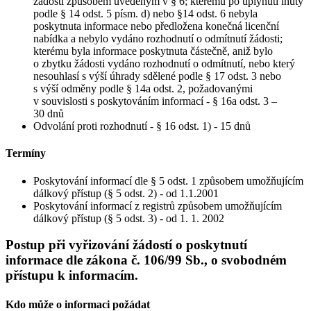
žádosti způsobem uvedeným v § 6; kterému po uplynutí lhůty
podle § 14 odst. 5 písm. d) nebo §14 odst. 6 nebyla
poskytnuta informace nebo předložena konečná licenční
nabídka a nebylo vydáno rozhodnutí o odmítnutí žádosti;
kterému byla informace poskytnuta částečně, aniž bylo
o zbytku žádosti vydáno rozhodnutí o odmítnutí, nebo který
nesouhlasí s výší úhrady sdělené podle § 17 odst. 3 nebo
s výší odměny podle § 14a odst. 2, požadovanými
v souvislosti s poskytováním informací - § 16a odst. 3 –
30 dnů
Odvolání proti rozhodnutí - § 16 odst. 1) - 15 dnů
Termíny
Poskytování informací dle § 5 odst. 1 způsobem umožňujícím
dálkový přístup (§ 5 odst. 2) - od 1.1.2001
Poskytování informací z registrů způsobem umožňujícím
dálkový přístup (§ 5 odst. 3) - od 1. 1. 2002
Postup při vyřizování žádostí o poskytnutí
informace dle zákona č. 106/99 Sb., o svobodném
přístupu k informacím.
Kdo může o informaci požádat