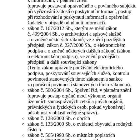
k informacím, v platném znění
(upravuje postavení oprávněného a povinného subjektu
při vyřizování žádostí o poskytnutí informací, postup
při rozhodování a poskytnutí informací a oprávnění
žadatele v případě odmítnutí informací).
zákon č. 167/2012 Sb., kterým se mění zákon
č. 499/2004 Sb., o archivnictví a spisové službě
a o změně některých zákonů, ve znění pozdějších
předpisů, zákon č. 227/2000 Sb., o elektronickém
podpisu a o změně některých dalších zákonů (zákon
o elektronickém podpisu), ve znění pozdějších
předpisů, a další související zákony
(Tento zákon upravuje používání elektronického
podpisu, poskytování souvisejících služeb, kontrolu
povinností stanovených tímto zákonem a sankce
za porušení povinností stanovených tímto zákonem).
zákon č. 500/2004 Sb., Správní řád, v platném znění
(upravuje postup orgánů moci výkonné, orgánů
územních samosprávných celků a jiných orgánů,
právnických a fyzických osob, pokud vykonávají
působnost v oblasti veřejné správy).
zákon č. 128/2000 Sb. o obcích
zákon č. 133/2000 Sb. o evidenci obyvatel a rodných
číslech
zákon č. 565/1990 Sb. o místních poplatcích