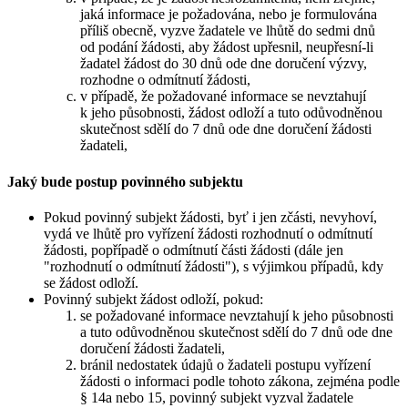
jaká informace je požadována, nebo je formulována
příliš obecně, vyzve žadatele ve lhůtě do sedmi dnů
od podání žádosti, aby žádost upřesnil, neupřesní-li
žadatel žádost do 30 dnů ode dne doručení výzvy,
rozhodne o odmítnutí žádosti,
v případě, že požadované informace se nevztahují
k jeho působnosti, žádost odloží a tuto odůvodněnou
skutečnost sdělí do 7 dnů ode dne doručení žádosti
žadateli,
Jaký bude postup povinného subjektu
Pokud povinný subjekt žádosti, byť i jen zčásti, nevyhoví,
vydá ve lhůtě pro vyřízení žádosti rozhodnutí o odmítnutí
žádosti, popřípadě o odmítnutí části žádosti (dále jen
"rozhodnutí o odmítnutí žádosti"), s výjimkou případů, kdy
se žádost odloží.
Povinný subjekt žádost odloží, pokud:
se požadované informace nevztahují k jeho působnosti
a tuto odůvodněnou skutečnost sdělí do 7 dnů ode dne
doručení žádosti žadateli,
bránil nedostatek údajů o žadateli postupu vyřízení
žádosti o informaci podle tohoto zákona, zejména podle
§ 14a nebo 15, povinný subjekt vyzval žadatele