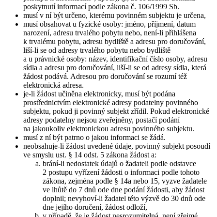
poskytnutí informací podle zákona č. 106/1999 Sb.
musí v ní být určeno, kterému povinném subjektu je určena,
musí obsahovat u fyzické osoby: jméno, příjmení, datum
narození, adresu trvalého pobytu nebo, není-li přihlášena
k trvalému pobytu, adresu bydliště a adresu pro doručování,
liší-li se od adresy trvalého pobytu nebo bydliště
a u právnické osoby: název, identifikační číslo osoby, adresu
sídla a adresu pro doručování, liší-li se od adresy sídla, která
žádost podává. Adresou pro doručování se rozumí též
elektronická adresa.
je-li žádost učiněna elektronicky, musí být podána
prostřednictvím elektronické adresy podatelny povinného
subjektu, pokud ji povinný subjekt zřídil. Pokud elektronické
adresy podatelny nejsou zveřejněny, postačí podání
na jakoukoliv elektronickou adresu povinného subjektu.
musí z ní být patrno o jakou informaci se žádá.
neobsahuje-li žádost uvedené údaje, povinný subjekt posoudí
ve smyslu ust. § 14 odst. 5 zákona žádost a:
brání-li nedostatek údajů o žadateli podle odstavce
2 postupu vyřízení žádosti o informaci podle tohoto
zákona, zejména podle § 14a nebo 15, vyzve žadatele
ve lhůtě do 7 dnů ode dne podání žádosti, aby žádost
doplnil; nevyhoví-li žadatel této výzvě do 30 dnů ode
dne jejího doručení, žádost odloží,
v případě, že je žádost nesrozumitelná, není zřejmé,