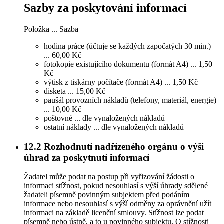
Sazby za poskytování informací
Položka ... Sazba
hodina práce (účtuje se každých započatých 30 min.)
... 60,00 Kč
fotokopie existujícího dokumentu (formát A4) ... 1,50
Kč
výtisk z tiskárny počítače (formát A4) ... 1,50 Kč
disketa ... 15,00 Kč
paušál provozních nákladů (telefony, materiál, energie)
... 10,00 Kč
poštovné ... dle vynaložených nákladů
ostatní náklady ... dle vynaložených nákladů
12.2
Rozhodnutí nadřízeného orgánu o výši
úhrad za poskytnutí informací
Žadatel může podat na postup při vyřizování žádosti o
informaci stížnost, pokud nesouhlasí s výší úhrady sdělené
žadateli písemně povinným subjektem před podáním
informace nebo nesouhlasí s výší odměny za oprávnění užít
informaci na základě licenční smlouvy. Stížnost lze podat
písemně nebo ústně, a to u povinného subjektu. O stížnosti