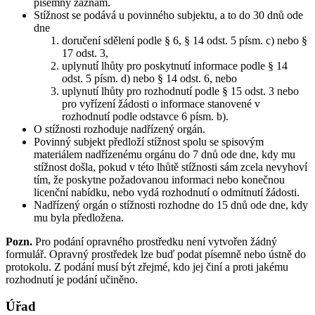
písemný záznam.
Stížnost se podává u povinného subjektu, a to do 30 dnů ode
dne
doručení sdělení podle § 6, § 14 odst. 5 písm. c) nebo §
17 odst. 3,
uplynutí lhůty pro poskytnutí informace podle § 14
odst. 5 písm. d) nebo § 14 odst. 6, nebo
uplynutí lhůty pro rozhodnutí podle § 15 odst. 3 nebo
pro vyřízení žádosti o informace stanovené v
rozhodnutí podle odstavce 6 písm. b).
O stížnosti rozhoduje nadřízený orgán.
Povinný subjekt předloží stížnost spolu se spisovým
materiálem nadřízenému orgánu do 7 dnů ode dne, kdy mu
stížnost došla, pokud v této lhůtě stížnosti sám zcela nevyhoví
tím, že poskytne požadovanou informaci nebo konečnou
licenční nabídku, nebo vydá rozhodnutí o odmítnutí žádosti.
Nadřízený orgán o stížnosti rozhodne do 15 dnů ode dne, kdy
mu byla předložena.
Pozn.
Pro podání opravného prostředku není vytvořen žádný
formulář. Opravný prostředek lze buď podat písemně nebo ústně do
protokolu. Z podání musí být zřejmé, kdo jej činí a proti jakému
rozhodnutí je podání učiněno.
Úřad