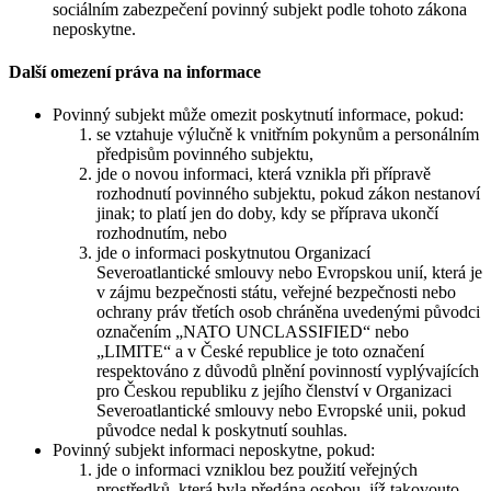
sociálním zabezpečení povinný subjekt podle tohoto zákona
neposkytne.
Další omezení práva na informace
Povinný subjekt může omezit poskytnutí informace, pokud:
se vztahuje výlučně k vnitřním pokynům a personálním
předpisům povinného subjektu,
jde o novou informaci, která vznikla při přípravě
rozhodnutí povinného subjektu, pokud zákon nestanoví
jinak; to platí jen do doby, kdy se příprava ukončí
rozhodnutím, nebo
jde o informaci poskytnutou Organizací
Severoatlantické smlouvy nebo Evropskou unií, která je
v zájmu bezpečnosti státu, veřejné bezpečnosti nebo
ochrany práv třetích osob chráněna uvedenými původci
označením „NATO UNCLASSIFIED“ nebo
„LIMITE“ a v České republice je toto označení
respektováno z důvodů plnění povinností vyplývajících
pro Českou republiku z jejího členství v Organizaci
Severoatlantické smlouvy nebo Evropské unii, pokud
původce nedal k poskytnutí souhlas.
Povinný subjekt informaci neposkytne, pokud:
jde o informaci vzniklou bez použití veřejných
prostředků, která byla předána osobou, jíž takovouto