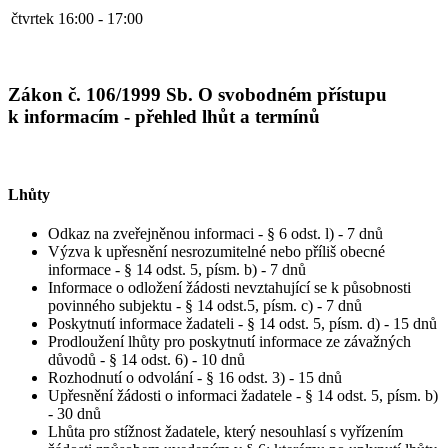
čtvrtek
16:00 - 17:00
Zákon č. 106/1999 Sb. O svobodném přístupu
k informacím - přehled lhůt a termínů
Lhůty
Odkaz na zveřejněnou informaci - § 6 odst. l) - 7 dnů
Výzva k upřesnění nesrozumitelné nebo příliš obecné
informace - § 14 odst. 5, písm. b) - 7 dnů
Informace o odložení žádosti nevztahující se k působnosti
povinného subjektu - § 14 odst.5, písm. c) - 7 dnů
Poskytnutí informace žadateli - § 14 odst. 5, písm. d) - 15 dnů
Prodloužení lhůty pro poskytnutí informace ze závažných
důvodů - § 14 odst. 6) - 10 dnů
Rozhodnutí o odvolání - § 16 odst. 3) - 15 dnů
Upřesnění žádosti o informaci žadatele - § 14 odst. 5, písm. b)
- 30 dnů
Lhůta pro stížnost žadatele, který nesouhlasí s vyřízením