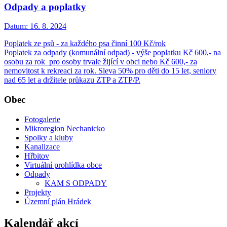
Odpady a poplatky
Datum:
16. 8. 2024
Poplatek ze psů - za každého psa činní 100 Kč/rok
Poplatek za odpady (komunální odpad) - výše poplatku Kč 600,- na
osobu za rok pro osoby trvale žijící v obci nebo Kč 600,- za
nemovitost k rekreaci za rok. Sleva 50% pro děti do 15 let, seniory
nad 65 let a držitele průkazu ZTP a ZTP/P.
Obec
Fotogalerie
Mikroregion Nechanicko
Spolky a kluby
Kanalizace
Hřbitov
Virtuální prohlídka obce
Odpady
KAM S ODPADY
Projekty
Územní plán Hrádek
Kalendář akcí