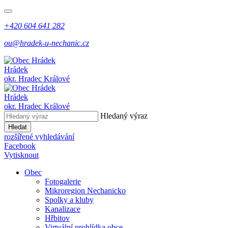
+420 604 641 282
ou@hradek-u-nechanic.cz
Hrádek
okr. Hradec Králové
Hrádek
okr. Hradec Králové
Hledaný výraz
Hledat
rozšířené vyhledávání
Facebook
Vytisknout
Obec
Fotogalerie
Mikroregion Nechanicko
Spolky a kluby
Kanalizace
Hřbitov
Virtuální prohlídka obce