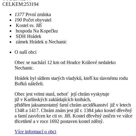
CELKEM:
253194
1377
První zmínka
190
Počet obyvatel
Kostel sv. Jiří
hospoda Na Kopečku
SDH Hrádek
zámek Hrádek u Nechanic
O naší obci
Obec se nachází 12 km od Hradce Králové nedaleko
Nechanic.
Hrádek byl sídlem starých vladyků, kteří ku slavnému rodu
Bořků náleželi.
Obec jest velmi stará, neboť její chrám vyskytuje
již v Karlínských zakládajících knihách,
přidělen jaksamostatný farní chrám arciděkanství již v letech
1348 a 1417. Chrám znám jest již r. 1384 jako kostel dřevěný
a farní zasvěcen ke cti sv. Jiří. Kostel dřevěný zničen ve válce
třicetileté a v roce 1692 postaven kostel zděný.
Více informací o obci