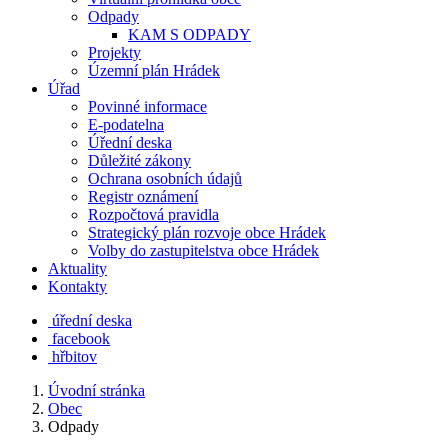
Odpady
KAM S ODPADY
Projekty
Územní plán Hrádek
Úřad
Povinné informace
E-podatelna
Úřední deska
Důležité zákony
Ochrana osobních údajů
Registr oznámení
Rozpočtová pravidla
Strategický plán rozvoje obce Hrádek
Volby do zastupitelstva obce Hrádek
Aktuality
Kontakty
úřední deska
facebook
hřbitov
Úvodní stránka
Obec
Odpady