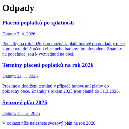
Odpady
Placení poplatků po splatnosti
Datum:
2. 4. 2026
Poplatky na rok 2026 jsou možné zaplatit hotově do pokladny obce
v pracovní době účetní obce nebo bankovním převodem. Známky
na popelnice jsou k vyzvednutí na obci.
Termíny placení poplatků na rok 2026
Datum:
22. 1. 2026
Prosíme o dodržení termínů v případě hotovostní platby do
pokladny obce. Známky s rokem 2025 jsou platné do 31.3.2026.
Svozový plán 2026
Datum:
15. 12. 2025
V odkazu níže naleznete svozový plán na rok 2026