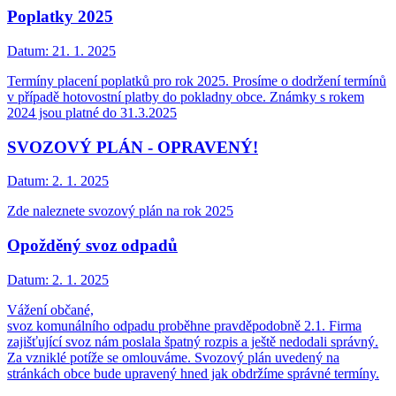
Poplatky 2025
Datum:
21. 1. 2025
Termíny placení poplatků pro rok 2025. Prosíme o dodržení termínů
v případě hotovostní platby do pokladny obce. Známky s rokem
2024 jsou platné do 31.3.2025
SVOZOVÝ PLÁN - OPRAVENÝ!
Datum:
2. 1. 2025
Zde naleznete svozový plán na rok 2025
Opožděný svoz odpadů
Datum:
2. 1. 2025
Vážení občané,
svoz komunálního odpadu proběhne pravděpodobně 2.1. Firma
zajišťující svoz nám poslala špatný rozpis a ještě nedodali správný.
Za vzniklé potíže se omlouváme. Svozový plán uvedený na
stránkách obce bude upravený hned jak obdržíme správné termíny.