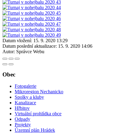
Datum vložení:
15. 9. 2020 13:29
Datum poslední aktualizace:
15. 9. 2020 14:06
Autor:
Správce Webu
Obec
Fotogalerie
Mikroregion Nechanicko
Spolky a kluby
Kanalizace
Hřbitov
Virtuální prohlídka obce
Odpady
Projekty
Územní plán Hrádek