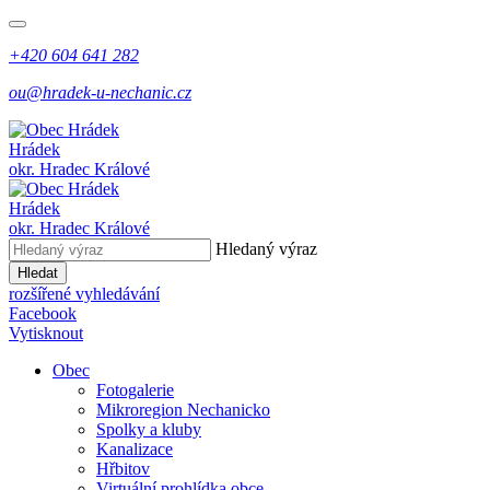
+420 604 641 282
ou@hradek-u-nechanic.cz
Hrádek
okr. Hradec Králové
Hrádek
okr. Hradec Králové
Hledaný výraz
Hledat
rozšířené vyhledávání
Facebook
Vytisknout
Obec
Fotogalerie
Mikroregion Nechanicko
Spolky a kluby
Kanalizace
Hřbitov
Virtuální prohlídka obce