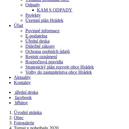
Odpady
KAM S ODPADY
Projekty
Územní plán Hrádek
Úřad
Povinné informace
E-podatelna
Úřední deska
Důležité zákony
Ochrana osobních údajů
Registr oznámení
Rozpočtová pravidla
Strategický plán rozvoje obce Hrádek
Volby do zastupitelstva obce Hrádek
Aktuality
Kontakty
úřední deska
facebook
hřbitov
Úvodní stránka
Obec
Fotogalerie
Turnaj v nohejbalu 2020