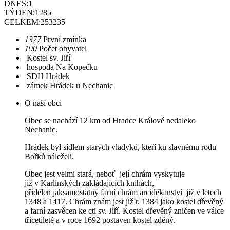
DNES:
1
TÝDEN:
1285
CELKEM:
253235
1377
První zmínka
190
Počet obyvatel
Kostel sv. Jiří
hospoda Na Kopečku
SDH Hrádek
zámek Hrádek u Nechanic
O naší obci
Obec se nachází 12 km od Hradce Králové nedaleko
Nechanic.
Hrádek byl sídlem starých vladyků, kteří ku slavnému rodu
Bořků náleželi.
Obec jest velmi stará, neboť její chrám vyskytuje
již v Karlínských zakládajících knihách,
přidělen jaksamostatný farní chrám arciděkanství již v letech
1348 a 1417. Chrám znám jest již r. 1384 jako kostel dřevěný
a farní zasvěcen ke cti sv. Jiří. Kostel dřevěný zničen ve válce
třicetileté a v roce 1692 postaven kostel zděný.