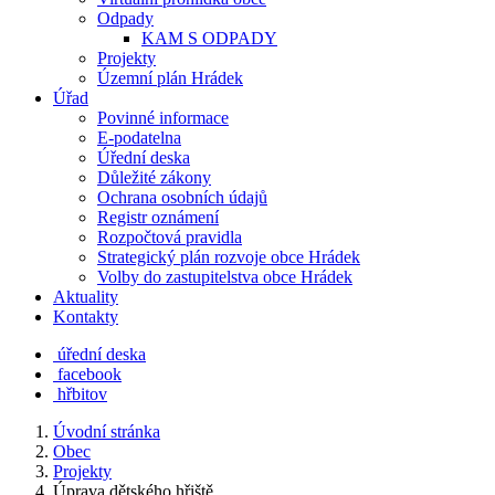
Odpady
KAM S ODPADY
Projekty
Územní plán Hrádek
Úřad
Povinné informace
E-podatelna
Úřední deska
Důležité zákony
Ochrana osobních údajů
Registr oznámení
Rozpočtová pravidla
Strategický plán rozvoje obce Hrádek
Volby do zastupitelstva obce Hrádek
Aktuality
Kontakty
úřední deska
facebook
hřbitov
Úvodní stránka
Obec
Projekty
Úprava dětského hřiště