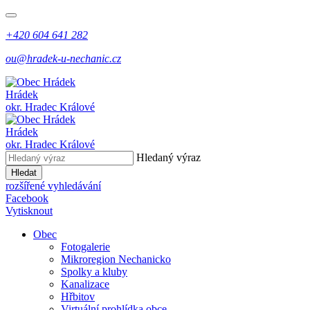
+420 604 641 282
ou@hradek-u-nechanic.cz
Hrádek
okr. Hradec Králové
Hrádek
okr. Hradec Králové
Hledaný výraz
Hledat
rozšířené vyhledávání
Facebook
Vytisknout
Obec
Fotogalerie
Mikroregion Nechanicko
Spolky a kluby
Kanalizace
Hřbitov
Virtuální prohlídka obce