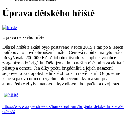
Úprava dětského hřiště
Úprava dětského hřiště
Dětské hřiště z akátů bylo postaveno v roce 2015 a tak po 9 letech
potřebovalo nové obroušení a nátěr. Cenová nabídka na tyto práce
převyšovala 200.000 Kč. Z tohoto důvodu zastupitelstvo obce
zorganizovalo brigádu. Děkujeme tímto našim občanům za aktivní
přístup a ochotu. Jen díky počtu brigádníků a jejich nasazení
se povedlo za dopoledne hřiště obrousit i nově natřít. Odpoledne
jsme si pak za odměnu vychutnali pečenou kýtu a sud piva
a prostředky zbyly i nanovou kyvadlovou houpačku a dvojhrazdu.
https://www.rajce.idnes.cz/hanka5/album/brigada-detske-hriste-29-
6-2024