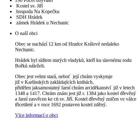
190
Počet obyvatel
Kostel sv. Jiří
hospoda Na Kopečku
SDH Hrádek
zámek Hrádek u Nechanic
O naší obci
Obec se nachází 12 km od Hradce Králové nedaleko
Nechanic.
Hrádek byl sídlem starých vladyků, kteří ku slavnému rodu
Bořků náleželi.
Obec jest velmi stará, neboť její chrám vyskytuje
již v Karlínských zakládajících knihách,
přidělen jaksamostatný farní chrám arciděkanství již v letech
1348 a 1417. Chrám znám jest již r. 1384 jako kostel dřevěný
a farní zasvěcen ke cti sv. Jiří. Kostel dřevěný zničen ve válce
třicetileté a v roce 1692 postaven kostel zděný.
Více informací o obci