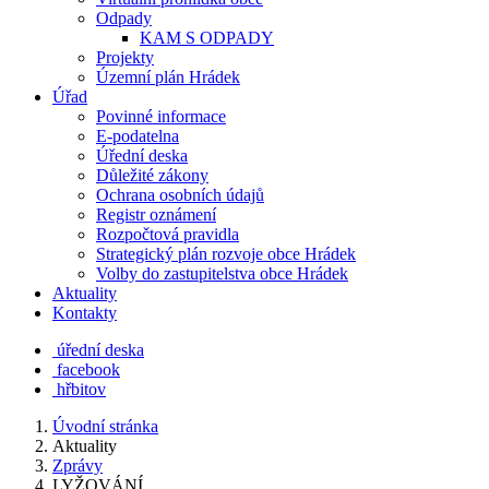
Odpady
KAM S ODPADY
Projekty
Územní plán Hrádek
Úřad
Povinné informace
E-podatelna
Úřední deska
Důležité zákony
Ochrana osobních údajů
Registr oznámení
Rozpočtová pravidla
Strategický plán rozvoje obce Hrádek
Volby do zastupitelstva obce Hrádek
Aktuality
Kontakty
úřední deska
facebook
hřbitov
Úvodní stránka
Aktuality
Zprávy
LYŽOVÁNÍ