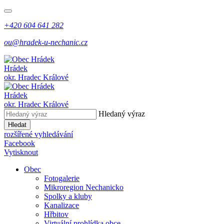
+420 604 641 282
ou@hradek-u-nechanic.cz
Hrádek
okr. Hradec Králové
Hrádek
okr. Hradec Králové
Hledaný výraz
Hledat
rozšířené vyhledávání
Facebook
Vytisknout
Obec
Fotogalerie
Mikroregion Nechanicko
Spolky a kluby
Kanalizace
Hřbitov
Virtuální prohlídka obce