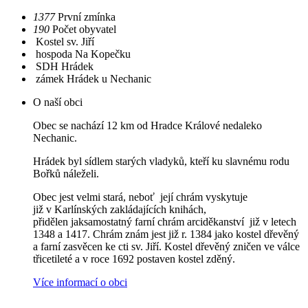
1377
První zmínka
190
Počet obyvatel
Kostel sv. Jiří
hospoda Na Kopečku
SDH Hrádek
zámek Hrádek u Nechanic
O naší obci
Obec se nachází 12 km od Hradce Králové nedaleko
Nechanic.
Hrádek byl sídlem starých vladyků, kteří ku slavnému rodu
Bořků náleželi.
Obec jest velmi stará, neboť její chrám vyskytuje
již v Karlínských zakládajících knihách,
přidělen jaksamostatný farní chrám arciděkanství již v letech
1348 a 1417. Chrám znám jest již r. 1384 jako kostel dřevěný
a farní zasvěcen ke cti sv. Jiří. Kostel dřevěný zničen ve válce
třicetileté a v roce 1692 postaven kostel zděný.
Více informací o obci